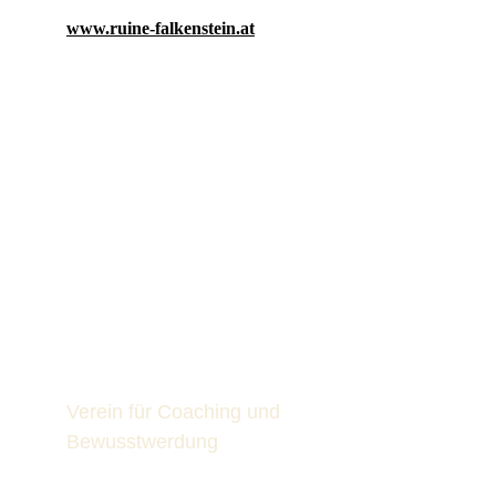
www.ruine-falkenstein.at
TaGu Akademie e.V.
Verein für Coaching und 
Bewusstwerdung 