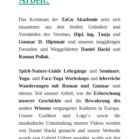
Das Kernteam der
TaGu Akademie
setzt sich
zusammen aus den beiden Gründern und
Vorständen des Vereines,
Dipl. ing.
Tanja
und
Gunnar
D.
Hiptmair
und unseren langjährigen
Freunden und Weggefährten
Daniel Hackl
und
Roman Pollak
.
Spirit-Nature-Guide Lehrgänge
und
Seminare
,
Yoga-
und
Face-Yoga Workshops
und
lehrreiche
Wanderungen mit Roman und Gunnar
sind
ebenso Teil unserer Arbeit, wie die
Erforschung
unserer Geschichte
und die
Bewahrung des
uralten
Wissens
vergangener Kulturen in Europa.
Unsere Grafiken und Logo´s sowie die
musikalische Untermalung unserer Videos werden
von Daniel Hackl gemacht und unsere Webseite
wurde von Gabriel Gührer gestaltet, wofür wir den