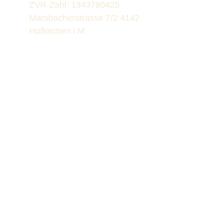
ZVR-Zahl: 1343780425 
Marsbacherstrasse 7/2 4142 
Hofkirchen i.M.
Kontakt
E-Mail: info@taguakademie.com
Telefon: +43 650 / 35 72 621  (Gunnar)              
   +43 650 / 80 98 715   (Tanja)
Webseite erstellt von Gabriel Gührer 
gabriel.guehrer@web.de
Social Media