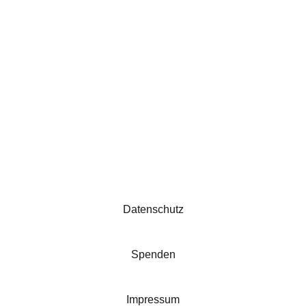
© 2025. Alle Rechte vorbehalten
Datenschutz
Spenden
Impressum