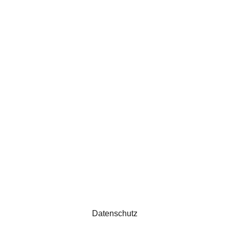
E-Mail: info@taguakademie.com
Telefon: +43 650 35 72 621
© 2025. Alle Rechte vorbehalten
Datenschutz