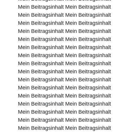
Mein Beitragsinhalt Mein Beitragsinhalt 
Mein Beitragsinhalt Mein Beitragsinhalt 
Mein Beitragsinhalt Mein Beitragsinhalt 
Mein Beitragsinhalt Mein Beitragsinhalt 
Mein Beitragsinhalt Mein Beitragsinhalt 
Mein Beitragsinhalt Mein Beitragsinhalt 
Mein Beitragsinhalt Mein Beitragsinhalt 
Mein Beitragsinhalt Mein Beitragsinhalt 
Mein Beitragsinhalt Mein Beitragsinhalt 
Mein Beitragsinhalt Mein Beitragsinhalt 
Mein Beitragsinhalt Mein Beitragsinhalt 
Mein Beitragsinhalt Mein Beitragsinhalt 
Mein Beitragsinhalt Mein Beitragsinhalt 
Mein Beitragsinhalt Mein Beitragsinhalt 
Mein Beitragsinhalt Mein Beitragsinhalt 
Mein Beitragsinhalt Mein Beitragsinhalt 