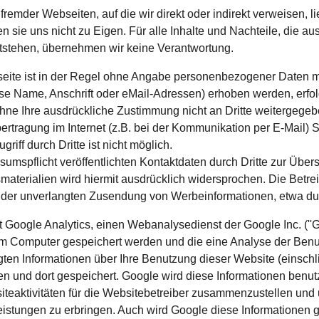
fremder Webseiten, auf die wir direkt oder indirekt verweisen, 
sie uns nicht zu Eigen. Für alle Inhalte und Nachteile, die aus
tstehen, übernehmen wir keine Verantwortung.
eite ist in der Regel ohne Angabe personenbezogener Daten mö
Name, Anschrift oder eMail-Adressen) erhoben werden, erfolgt 
ohne Ihre ausdrückliche Zustimmung nicht an Dritte weitergegeb
ertragung im Internet (z.B. bei der Kommunikation per E-Mail) 
iff durch Dritte ist nicht möglich. 
mspflicht veröffentlichten Kontaktdaten durch Dritte zur Über
aterialien wird hiermit ausdrücklich widersprochen. Die Betrei
lle der unverlangten Zusendung von Werbeinformationen, etwa du
 Google Analytics, einen Webanalysedienst der Google Inc. (''G
Ihrem Computer gespeichert werden und die eine Analyse der Ben
ten Informationen über Ihre Benutzung dieser Website (einschli
n und dort gespeichert. Google wird diese Informationen benut
teaktivitäten für die Websitebetreiber zusammenzustellen und
istungen zu erbringen. Auch wird Google diese Informationen g